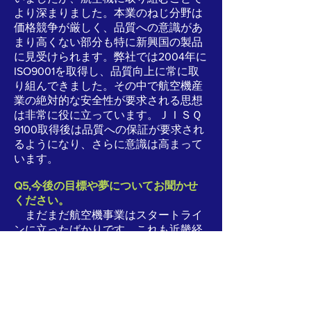
より深まりました。本業のねじ分野は
価格競争が厳しく、品質への意識があ
まり高くない部分も特に新興国の製品
に見受けられます。弊社では2004年に
ISO9001を取得し、品質向上に常に取
り組んできました。その中で航空機産
業の絶対的な安全性が要求される思想
は非常に役に立っています。ＪＩＳＱ
9100取得後は品質への保証が要求され
るようになり、さらに意識は高まって
います。
Q5,今後の目標や夢についてお聞かせ
ください。
まだまだ航空機事業はスタートライ
ンに立ったばかりです。これも近畿経
済産業局様、住友精密工業様をはじめ
とする各メーカー様のご支援、ご指
導、また部品製造に協力していただい
ている加工企業の皆様のご尽力のおか
げです。微力かもわかりませんが日本