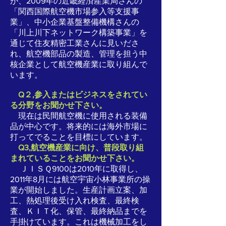
が、2009年の近畿経済産業局さんの
「関西国際航空機市場参入等支援事
業」、中小企業基盤整備機構さんの
「川上川下ネットワーク構築事業」を
通じて住友精密工業さんに見いださ
れ、航空機部品の製造、管理を担う中
核企業として航空機産業に取り組んで
います。
Q２,
参入またはビジネスをされてい
る分野をお聞かせ下さい。
現在は民間航空機に使用される装備
品が中心です。将来的には海外市場に
打ってでることを目標にしています。
Q3,航空機産業に向け、普段取り組
まれていることをお聞かせ下さい。
ＪＩＳＱ9100は2010年に取得し、
2011年8月には航空宇宙小林事業所の操
業が開始しました。生産計画立案、加
工、熱処理後受け入れ検査、最終検
査、ＫＩＴ化、保管、最終納品までを
手掛けています。これは機械加工をし