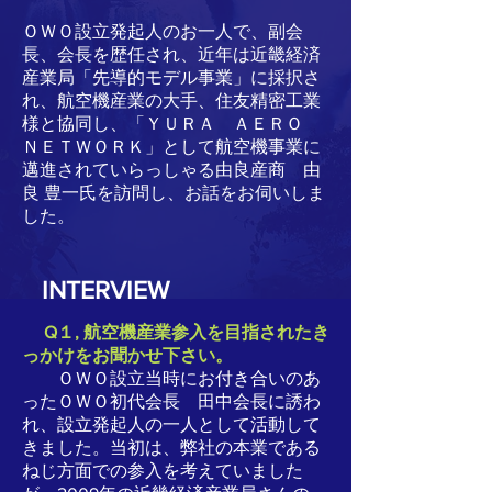
ＯＷＯ設立発起人のお一人で、副会
長、会長を歴任され、近年は近畿経済
産業局「先導的モデル事業」に採択さ
れ、航空機産業の大手、住友精密工業
様と協同し、「ＹＵＲＡ ＡＥＲＯ
ＮＥＴＷＯＲＫ」として航空機事業に
邁進されていらっしゃる由良産商 由
良 豊一氏を訪問し、お話をお伺いしま
した。
INTERVIEW
Q１, 航空機産業参入を目指されたき
っかけをお聞かせ下さい。
ＯＷＯ設立当時にお付き合いのあ
ったＯＷＯ初代会長 田中会長に誘わ
れ、設立発起人の一人として活動して
きました。当初は、弊社の本業である
ねじ方面での参入を考えていました