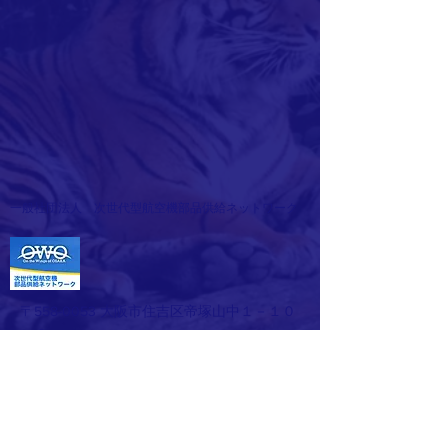
一般社団法人 次世代型航空機部品供給ネットワーク
〒558-0053 大阪市住吉区帝塚山中１－１０
－６
株式会社ＳＤＣ田中 内
TEL 06-4701-8680
​お問い合わせはこちらから ☛
お問