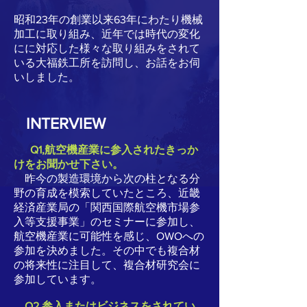
昭和23年の創業以来63年にわたり機械
加工に取り組み、近年では時代の変化
にに対応した様々な取り組みをされて
いる大福鉄工所を訪問し、お話をお伺
いしました。
INTERVIEW
Q1,航空機産業に参入されたきっか
けをお聞かせ下さい。
昨今の製造環境から次の柱となる分
野の育成を模索していたところ、近畿
経済産業局の「関西国際航空機市場参
入等支援事業」のセミナーに参加し、
航空機産業に可能性を感じ、OWOへの
参加を決めました。その中でも複合材
の将来性に注目して、複合材研究会に
参加しています。
Q2,参入またはビジネスをされてい