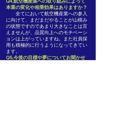
Q4,航空機産業への取り組みによって
本業の変化や相乗効果はありますか？
全てにおいて航空機産業への参入
に向けて、まだまだやることが山積み
の状態ですのであまり大きなことは言
えませんが、品質向上へのモチベーシ
ョンは上がっていますね。また社員採
用も積極的に行うようになってきてい
ます。
Q5,今後の目標や夢についてお聞かせ
ください。
国内でのものづくりを継続的に発展
していくために航空機産業への参入を
果たしたいですね。特にノウハウがあ
るチタン、インコネル等の難削材の大
型部品が多いエンジン関連にこだわっ
ていきたいです。
一般社団法人 次世代型航空機部品供給ネットワーク