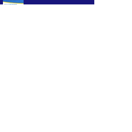
〒558-0053 大阪市住吉区帝塚山中１－１０
－６
株式会社ＳＤＣ田中 内
TEL 06-4701-8680
​お問い合わせはこちらから ☛
お問
い合わせページ
© 2023 by Make A Change.
Proudly created with
Wix.com